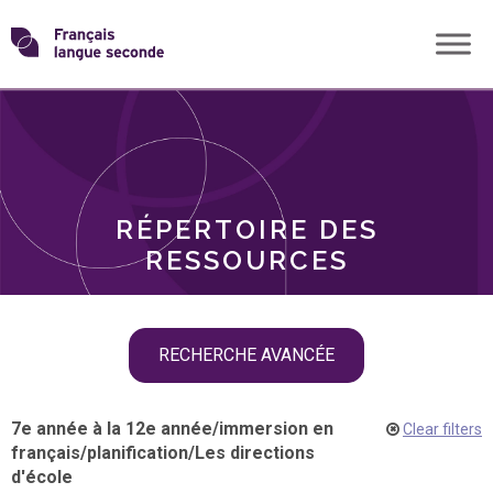
Skip
Transformons
to
THÈMES
content
le
RÔLES
français
RÉPERTOIRE DES
langue
RESSOURCES
seconde
Skip
RECHERCHE AVANCÉE
filter
navigation
7e année à la 12e année
/
immersion en
Clear filters
français
/
planification
/
Les directions
d'école