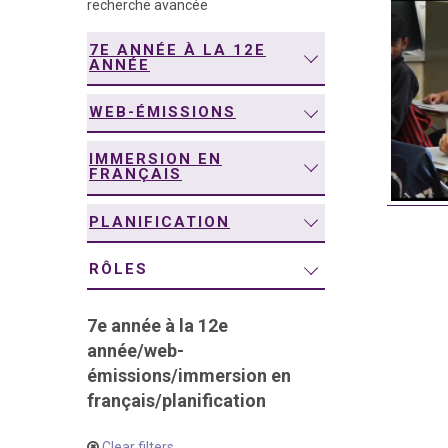
recherche avancée
navigation
7E ANNÉE À LA 12E
ANNÉE
WEB-ÉMISSIONS
IMMERSION EN
FRANÇAIS
PLANIFICATION
RÔLES
7e année à la 12e
année
/
web-
émissions
/
immersion en
français
/
planification
Clear filters