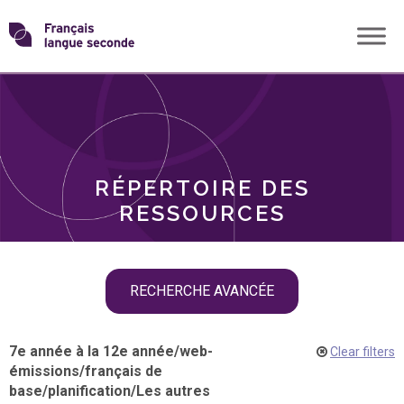
Skip
Transformons
to
THÈMES
content
le
RÔLES
français
RÉPERTOIRE DES
langue
RESSOURCES
seconde
Skip
RECHERCHE AVANCÉE
filter
navigation
7e année à la 12e année
/
web-
Clear filters
émissions
/
français de
base
/
planification
/
Les autres