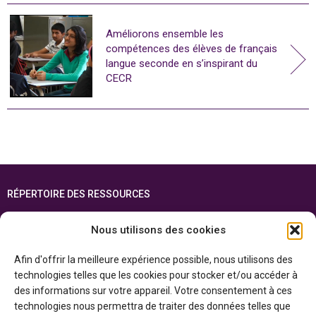
Améliorons ensemble les
compétences des élèves de français
langue seconde en s’inspirant du
CECR
RÉPERTOIRE DES RESSOURCES
FOIRE AUX QUESTIONS
Nous utilisons des cookies
PLAN DU SITE
Afin d'offrir la meilleure expérience possible, nous utilisons des
ENGLISH
technologies telles que les cookies pour stocker et/ou accéder à
des informations sur votre appareil. Votre consentement à ces
Cette ressource est réalisée grâce au soutien financier du gouvernement de
technologies nous permettra de traiter des données telles que
l’Ontario et du gouvernement du
Canada par l’entremise du ministère du