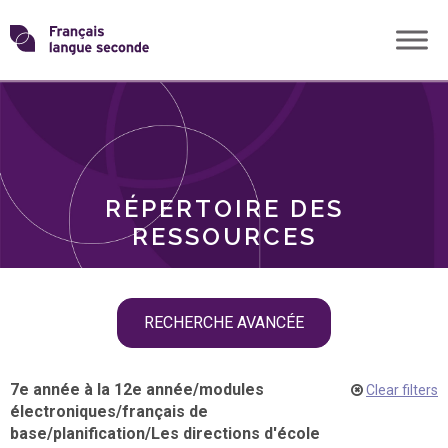
Skip
Transformons
to
THÈMES
content
le
RÔLES
français
RÉPERTOIRE DES
langue
RESSOURCES
seconde
Skip
RECHERCHE AVANCÉE
filter
navigation
7e année à la 12e année
/
modules
Clear filters
électroniques
/
français de
base
/
planification
/
Les directions d'école