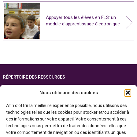
Appuyer tous les élèves en FLS: un
module d'apprentissage électronique
RÉPERTOIRE DES RESSOURCES
FOIRE AUX QUESTIONS
Nous utilisons des cookies
PLAN DU SITE
Afin d'offrir la meilleure expérience possible, nous utilisons des
ENGLISH
technologies telles que les cookies pour stocker et/ou accéder à
des informations sur votre appareil. Votre consentement à ces
Cette ressource est réalisée grâce au soutien financier du gouvernement de
technologies nous permettra de traiter des données telles que
l’Ontario et du gouvernement du
Canada par l’entremise du ministère du
Patrimoine canadien
votre comportement de navigation ou des identifiants uniques