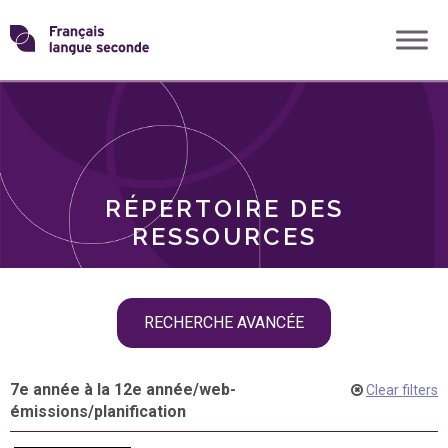
Skip
Transformons
to
THÈMES
content
le
RÔLES
français
RÉPERTOIRE DES
langue
RESSOURCES
seconde
Skip
RECHERCHE AVANCÉE
filter
navigation
7e année à la 12e année
/
web-
Clear filters
émissions
/
planification