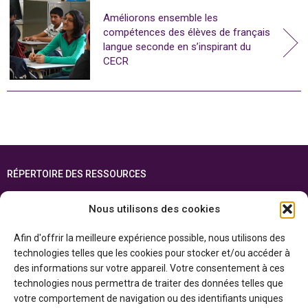
Améliorons ensemble les
compétences des élèves de français
langue seconde en s’inspirant du
CECR
RÉPERTOIRE DES RESSOURCES
FOIRE AUX QUESTIONS
Nous utilisons des cookies
PLAN DU SITE
Afin d'offrir la meilleure expérience possible, nous utilisons des
ENGLISH
technologies telles que les cookies pour stocker et/ou accéder à
des informations sur votre appareil. Votre consentement à ces
Cette ressource est réalisée grâce au soutien financier du gouvernement de
technologies nous permettra de traiter des données telles que
l’Ontario et du gouvernement du
Canada par l’entremise du ministère du
Patrimoine canadien
votre comportement de navigation ou des identifiants uniques