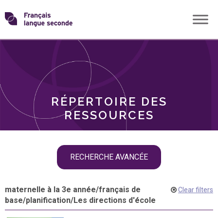
Skip
Transformons
to
THÈMES
content
le
RÔLES
français
RÉPERTOIRE DES
langue
RESSOURCES
seconde
Skip
RECHERCHE AVANCÉE
filter
navigation
maternelle à la 3e année
/
français de
Clear filters
base
/
planification
/
Les directions d'école