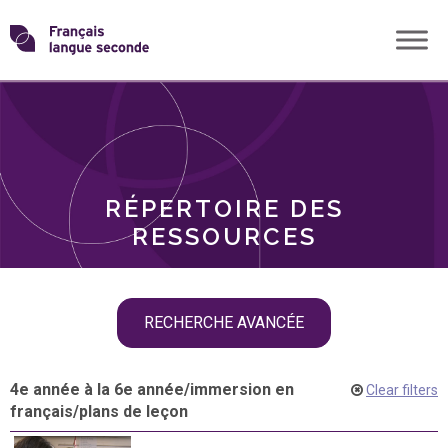
Skip
Transformons
to
THÈMES
content
le
RÔLES
français
RÉPERTOIRE DES
langue
RESSOURCES
seconde
Skip
RECHERCHE AVANCÉE
filter
navigation
4e année à la 6e année
/
immersion en
Clear filters
français
/
plans de leçon