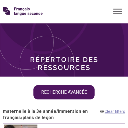
Skip
Transformons
to
THÈMES
content
le
RÔLES
français
RÉPERTOIRE DES
langue
RESSOURCES
seconde
Skip
RECHERCHE AVANCÉE
filter
navigation
maternelle à la 3e année
/
immersion en
Clear filters
français
/
plans de leçon