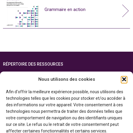
Grammaire en action
RÉPERTOIRE DES RESSOURCES
FOIRE AUX QUESTIONS
Nous utilisons des cookies
PLAN DU SITE
Afin d'offrir la meilleure expérience possible, nous utilisons des
ENGLISH
technologies telles que les cookies pour stocker et/ou accéder à
des informations sur votre appareil. Votre consentement à ces
Cette ressource est réalisée grâce au soutien financier du gouvernement de
technologies nous permettra de traiter des données telles que
l’Ontario et du gouvernement du
Canada par l’entremise du ministère du
Patrimoine canadien
votre comportement de navigation ou des identifiants uniques
sur ce site. Le refus ou le retrait de votre consentement peut
affecter certaines fonctionnalités et certains services.
Politique de confidentialité