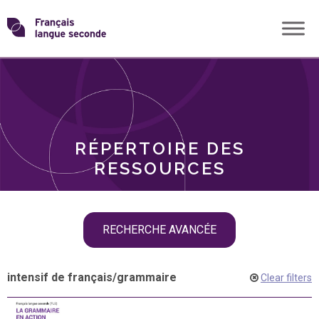
Skip
Transformons
to
THÈMES
content
le
RÔLES
français
RÉPERTOIRE DES
langue
RESSOURCES
seconde
Skip
RECHERCHE AVANCÉE
filter
navigation
intensif de français
/
grammaire
Clear filters