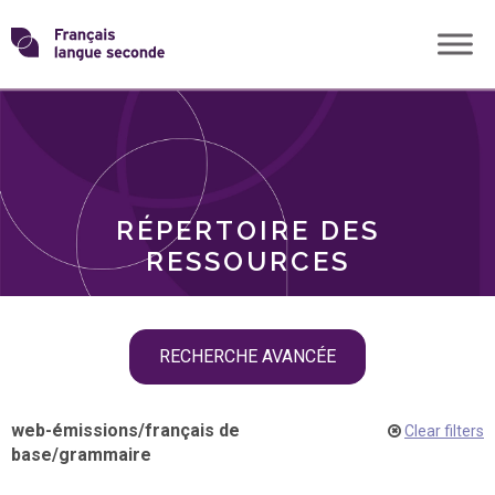
Skip
Transformons
to
THÈMES
content
le
RÔLES
français
RÉPERTOIRE DES
langue
RESSOURCES
seconde
Skip
RECHERCHE AVANCÉE
filter
navigation
web-émissions
/
français de
Clear filters
base
/
grammaire