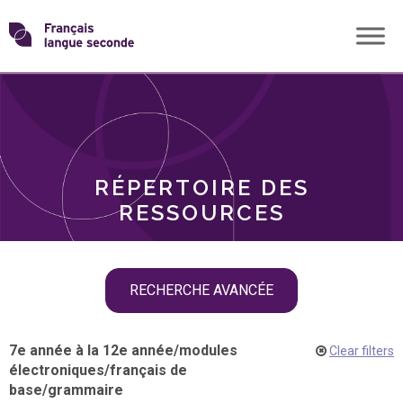
Skip
Transformons
to
THÈMES
content
le
RÔLES
français
RÉPERTOIRE DES
langue
RESSOURCES
seconde
Skip
RECHERCHE AVANCÉE
filter
navigation
7e année à la 12e année
/
modules
Clear filters
électroniques
/
français de
base
/
grammaire