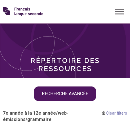
Skip
Transformons
to
THÈMES
content
le
RÔLES
français
RÉPERTOIRE DES
langue
RESSOURCES
seconde
Skip
RECHERCHE AVANCÉE
filter
navigation
7e année à la 12e année
/
web-
Clear filters
émissions
/
grammaire