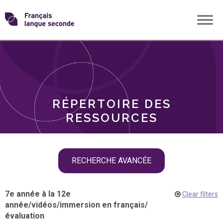
Skip
Transformons
to
THÈMES
content
le
RÔLES
français
RÉPERTOIRE DES
langue
RESSOURCES
seconde
Skip
RECHERCHE AVANCÉE
filter
navigation
7e année à la 12e
Clear filters
année
/
vidéos
/
immersion en français
/
évaluation