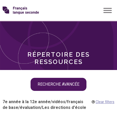
Skip
Transformons
to
THÈMES
content
le
RÔLES
français
RÉPERTOIRE DES
langue
RESSOURCES
seconde
Skip
RECHERCHE AVANCÉE
filter
navigation
7e année à la 12e année
/
vidéos
/
français
Clear filters
de base
/
évaluation
/
Les directions d'école