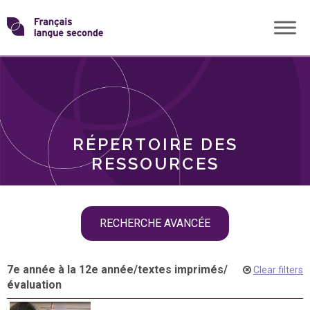
Skip
Transformons
to
THÈMES
content
le
RÔLES
français
RÉPERTOIRE DES
langue
RESSOURCES
seconde
Skip
RECHERCHE AVANCÉE
filter
navigation
7e année à la 12e année
/
textes imprimés
/
Clear filters
évaluation