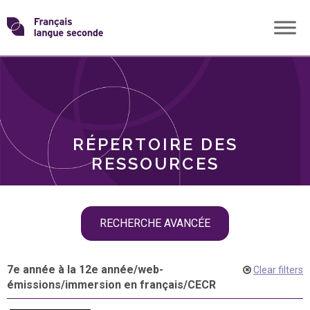
Skip
Transformons
to
THÈMES
content
le
RÔLES
français
RÉPERTOIRE DES
langue
RESSOURCES
seconde
Skip
RECHERCHE AVANCÉE
filter
navigation
7e année à la 12e année
/
web-
Clear filters
émissions
/
immersion en français
/
CECR