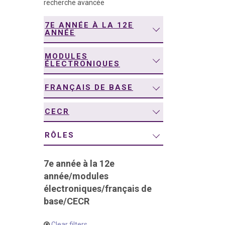
recherche avancée
navigation
7E ANNÉE À LA 12E
ANNÉE
MODULES
ÉLECTRONIQUES
FRANÇAIS DE BASE
CECR
RÔLES
7e année à la 12e
année
/
modules
électroniques
/
français de
base
/
CECR
Clear filters