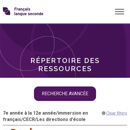
Skip
Transformons
to
THÈMES
content
le
RÔLES
français
RÉPERTOIRE DES
langue
RESSOURCES
seconde
Skip
RECHERCHE AVANCÉE
filter
navigation
7e année à la 12e année
/
immersion en
Clear filters
français
/
CECR
/
Les directions d'école