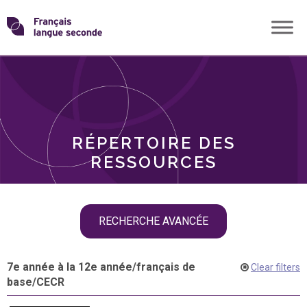
Skip
Transformons
to
THÈMES
content
le
RÔLES
français
RÉPERTOIRE DES
langue
RESSOURCES
seconde
Skip
RECHERCHE AVANCÉE
filter
navigation
7e année à la 12e année
/
français de
Clear filters
base
/
CECR