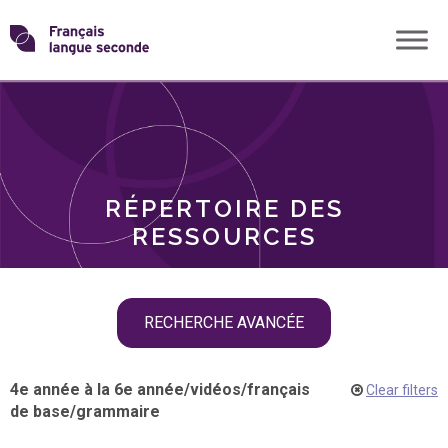
Skip
Transformons
to
THÈMES
content
le
RÔLES
français
RÉPERTOIRE DES
langue
RESSOURCES
seconde
Skip
RECHERCHE AVANCÉE
filter
navigation
4e année à la 6e année
/
vidéos
/
français
Clear filters
de base
/
grammaire