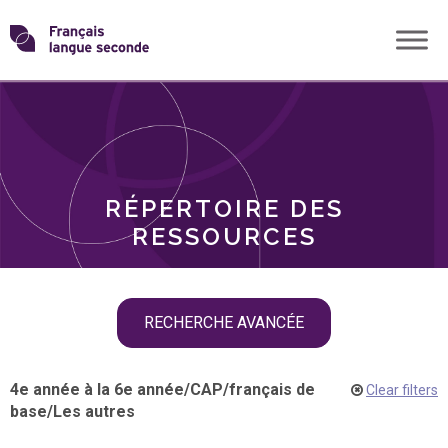
Skip
Transformons
to
THÈMES
content
le
RÔLES
français
RÉPERTOIRE DES
langue
RESSOURCES
seconde
Skip
RECHERCHE AVANCÉE
filter
navigation
4e année à la 6e année
/
CAP
/
français de
Clear filters
base
/
Les autres