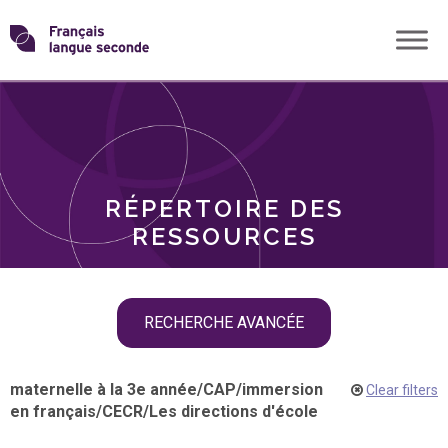
Skip
Transformons
to
THÈMES
content
le
RÔLES
français
RÉPERTOIRE DES
langue
RESSOURCES
seconde
Skip
RECHERCHE AVANCÉE
filter
navigation
maternelle à la 3e année
/
CAP
/
immersion
Clear filters
en français
/
CECR
/
Les directions d'école