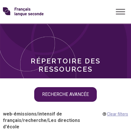
Skip
Transformons
to
THÈMES
content
le
RÔLES
français
RÉPERTOIRE DES
langue
RESSOURCES
seconde
Skip
RECHERCHE AVANCÉE
filter
navigation
web-émissions
/
intensif de
Clear filters
français
/
recherche
/
Les directions
d'école