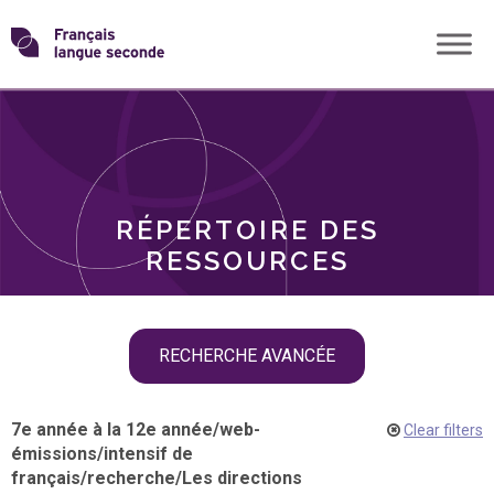
Skip
Transformons
to
THÈMES
content
le
RÔLES
français
RÉPERTOIRE DES
langue
RESSOURCES
seconde
Skip
RECHERCHE AVANCÉE
filter
navigation
7e année à la 12e année
/
web-
Clear filters
émissions
/
intensif de
français
/
recherche
/
Les directions