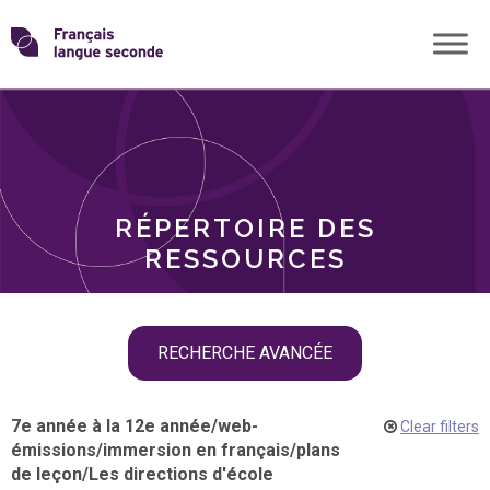
Skip
Transformons
to
THÈMES
content
le
RÔLES
français
RÉPERTOIRE DES
langue
RESSOURCES
seconde
Skip
RECHERCHE AVANCÉE
filter
navigation
7e année à la 12e année
/
web-
Clear filters
émissions
/
immersion en français
/
plans
de leçon
/
Les directions d'école