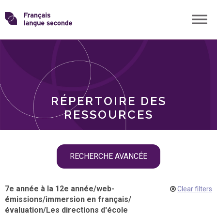
Skip
Transformons
to
THÈMES
content
le
RÔLES
français
RÉPERTOIRE DES
langue
RESSOURCES
seconde
Skip
RECHERCHE AVANCÉE
filter
navigation
7e année à la 12e année
/
web-
Clear filters
émissions
/
immersion en français
/
évaluation
/
Les directions d'école