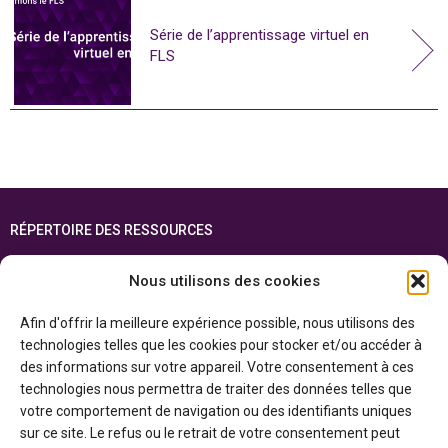
Série de l’apprentissage virtuel en
FLS
RÉPERTOIRE DES RESSOURCES
FOIRE AUX QUESTIONS
Nous utilisons des cookies
PLAN DU SITE
Afin d'offrir la meilleure expérience possible, nous utilisons des
ENGLISH
technologies telles que les cookies pour stocker et/ou accéder à
des informations sur votre appareil. Votre consentement à ces
Cette ressource est réalisée grâce au soutien financier du gouvernement de
technologies nous permettra de traiter des données telles que
l’Ontario et du gouvernement du
Canada par l’entremise du ministère du
Patrimoine canadien
votre comportement de navigation ou des identifiants uniques
sur ce site. Le refus ou le retrait de votre consentement peut