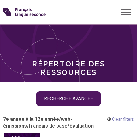
Skip
Transformons
to
THÈMES
content
le
RÔLES
français
RÉPERTOIRE DES
langue
RESSOURCES
seconde
Skip
RECHERCHE AVANCÉE
filter
navigation
7e année à la 12e année
/
web-
Clear filters
émissions
/
français de base
/
évaluation