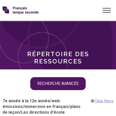
Skip
Transformons
to
THÈMES
content
le
RÔLES
français
RÉPERTOIRE DES
langue
RESSOURCES
seconde
Skip
RECHERCHE AVANCÉE
filter
navigation
7e année à la 12e année
/
web-
Clear filters
émissions
/
immersion en français
/
plans
de leçon
/
Les directions d'école