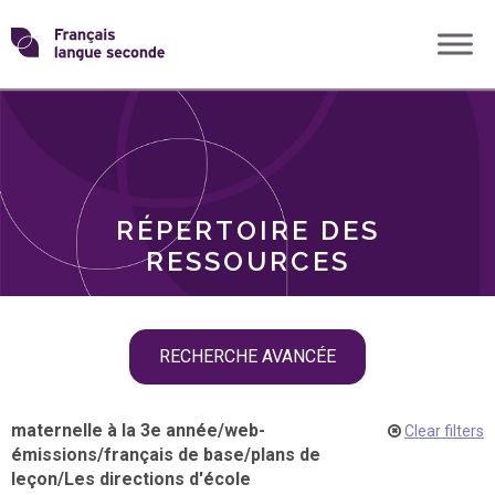
Skip
Transformons
to
THÈMES
content
le
RÔLES
français
RÉPERTOIRE DES
langue
RESSOURCES
seconde
Skip
RECHERCHE AVANCÉE
filter
navigation
maternelle à la 3e année
/
web-
Clear filters
émissions
/
français de base
/
plans de
leçon
/
Les directions d'école