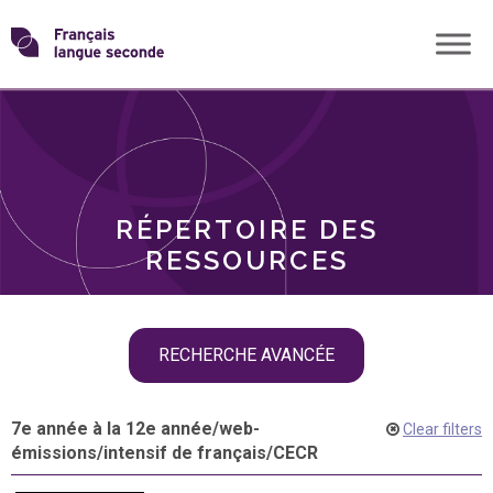
Skip
Transformons
to
THÈMES
content
le
RÔLES
français
RÉPERTOIRE DES
langue
RESSOURCES
seconde
Skip
RECHERCHE AVANCÉE
filter
navigation
7e année à la 12e année
/
web-
Clear filters
émissions
/
intensif de français
/
CECR