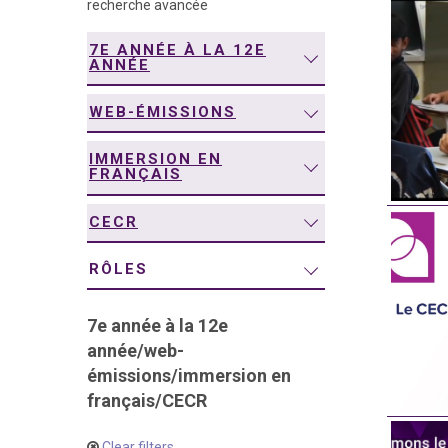
recherche avancée
navigation
7E ANNÉE À LA 12E
ANNÉE
WEB-ÉMISSIONS
IMMERSION EN
FRANÇAIS
CECR
RÔLES
7e année à la 12e
année
/
web-
émissions
/
immersion en
français
/
CECR
Clear filters