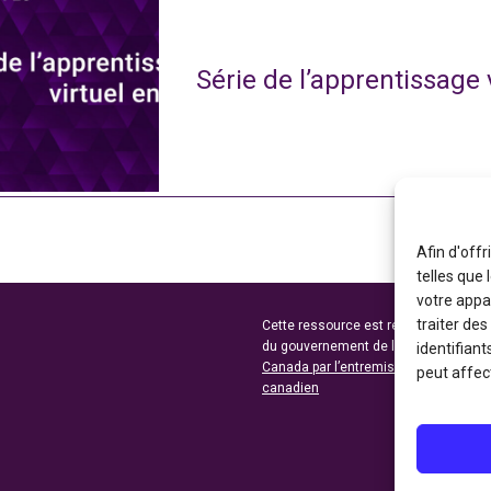
Série de l’apprentissage 
Afin d'offr
telles que
votre appa
traiter de
Cette ressource est réalisée grâce au
du gouvernement de l’Ontario et du 
identifiant
Canada par l’entremise du ministère 
peut affect
canadien