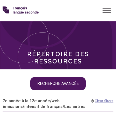
Skip
Transformons
to
THÈMES
content
le
RÔLES
français
RÉPERTOIRE DES
langue
RESSOURCES
seconde
Skip
RECHERCHE AVANCÉE
filter
navigation
7e année à la 12e année
/
web-
Clear filters
émissions
/
intensif de français
/
Les autres