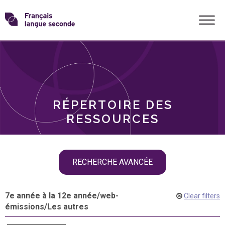
Skip
Transformons
to
THÈMES
content
le
RÔLES
français
RÉPERTOIRE DES
langue
RESSOURCES
seconde
Skip
RECHERCHE AVANCÉE
filter
navigation
7e année à la 12e année
/
web-
Clear filters
émissions
/
Les autres