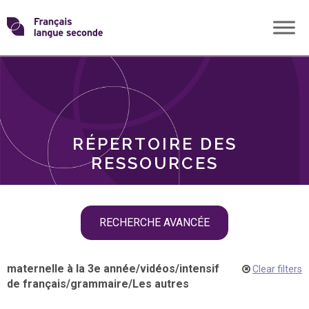
Skip
Transformons
to
THÈMES
content
le
RÔLES
français
RÉPERTOIRE DES
langue
RESSOURCES
seconde
Skip
RECHERCHE AVANCÉE
filter
navigation
maternelle à la 3e année
/
vidéos
/
intensif
Clear filters
de français
/
grammaire
/
Les autres