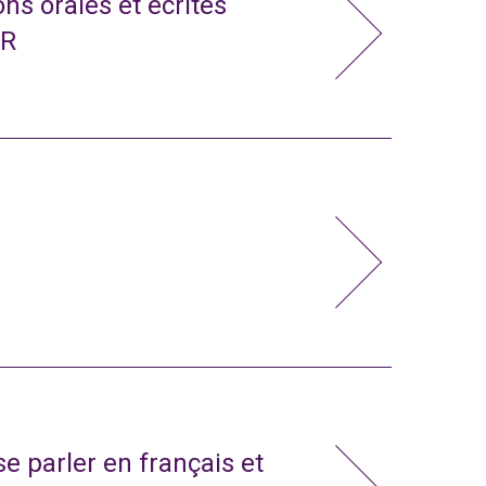
ns orales et écrites
CR
e parler en français et