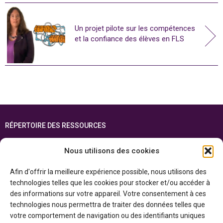
Un projet pilote sur les compétences
et la confiance des élèves en FLS
RÉPERTOIRE DES RESSOURCES
FOIRE AUX QUESTIONS
Nous utilisons des cookies
PLAN DU SITE
Afin d'offrir la meilleure expérience possible, nous utilisons des
ENGLISH
technologies telles que les cookies pour stocker et/ou accéder à
des informations sur votre appareil. Votre consentement à ces
Cette ressource est réalisée grâce au soutien financier du gouvernement de
technologies nous permettra de traiter des données telles que
l’Ontario et du gouvernement du
Canada par l’entremise du ministère du
Patrimoine canadien
votre comportement de navigation ou des identifiants uniques