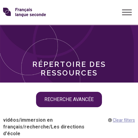
Skip
Transformons
to
THÈMES
content
le
RÔLES
français
RÉPERTOIRE DES
langue
RESSOURCES
seconde
Skip
RECHERCHE AVANCÉE
filter
navigation
vidéos
/
immersion en
Clear filters
français
/
recherche
/
Les directions
d'école