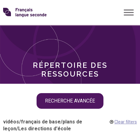
Skip
Transformons
to
THÈMES
content
le
RÔLES
français
RÉPERTOIRE DES
langue
RESSOURCES
seconde
Skip
RECHERCHE AVANCÉE
filter
navigation
vidéos
/
français de base
/
plans de
Clear filters
leçon
/
Les directions d'école