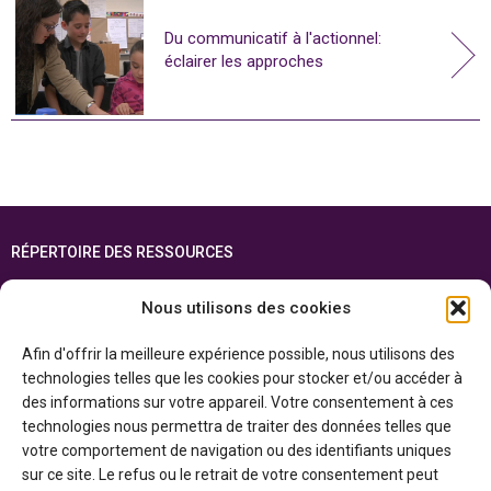
Du communicatif à l'actionnel:
éclairer les approches
RÉPERTOIRE DES RESSOURCES
FOIRE AUX QUESTIONS
Nous utilisons des cookies
PLAN DU SITE
Afin d'offrir la meilleure expérience possible, nous utilisons des
ENGLISH
technologies telles que les cookies pour stocker et/ou accéder à
des informations sur votre appareil. Votre consentement à ces
Cette ressource est réalisée grâce au soutien financier du gouvernement de
technologies nous permettra de traiter des données telles que
l’Ontario et du gouvernement du
Canada par l’entremise du ministère du
Patrimoine canadien
votre comportement de navigation ou des identifiants uniques
sur ce site. Le refus ou le retrait de votre consentement peut