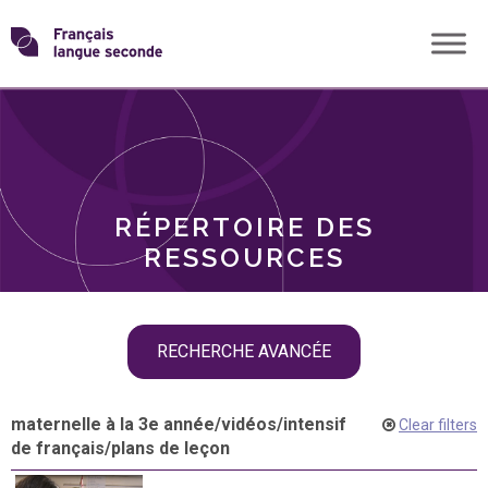
Skip
Transformons
to
THÈMES
content
le
RÔLES
français
RÉPERTOIRE DES
langue
RESSOURCES
seconde
Skip
RECHERCHE AVANCÉE
filter
navigation
maternelle à la 3e année
/
vidéos
/
intensif
Clear filters
de français
/
plans de leçon