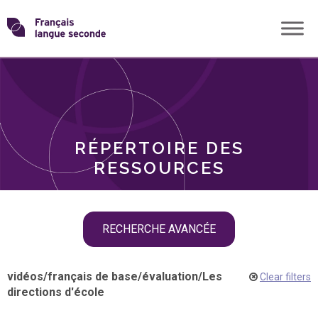
Skip
Transformons
to
THÈMES
content
le
RÔLES
français
RÉPERTOIRE DES
langue
RESSOURCES
seconde
Skip
RECHERCHE AVANCÉE
filter
navigation
vidéos
/
français de base
/
évaluation
/
Les
Clear filters
directions d'école