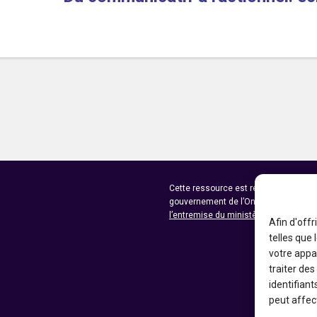
Cette ressource est réalisée grâce au
gouvernement de l’Ontario et du go
l’entremise du ministère du Patrimoi
Afin d'offr
telles que
votre appa
traiter de
identifiant
peut affect