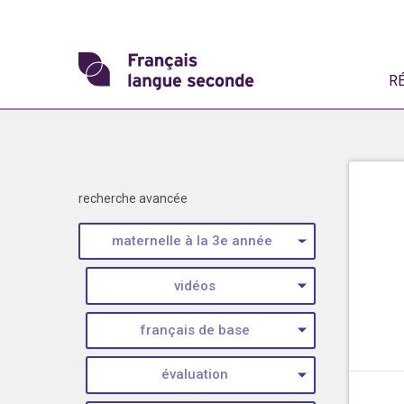
Skip
to
content
Transformons
R
le
français
Skip
langue
filter
recherche avancée
navigation
seconde
maternelle à la 3e année
vidéos
français de base
évaluation