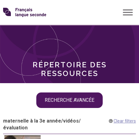
Skip
Transformons
to
THÈMES
content
le
RÔLES
français
RÉPERTOIRE DES
langue
RESSOURCES
seconde
Skip
RECHERCHE AVANCÉE
filter
navigation
maternelle à la 3e année
/
vidéos
/
Clear filters
évaluation