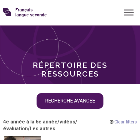
Skip
Transformons
to
THÈMES
content
le
RÔLES
français
RÉPERTOIRE DES
langue
RESSOURCES
seconde
Skip
RECHERCHE AVANCÉE
filter
navigation
4e année à la 6e année
/
vidéos
/
Clear filters
évaluation
/
Les autres