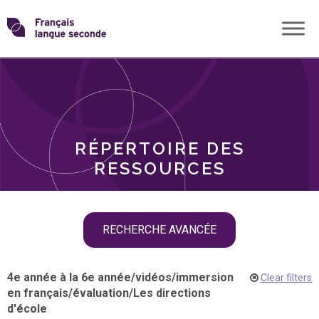
Skip
Transformons
to
THÈMES
content
le
RÔLES
français
RÉPERTOIRE DES
langue
RESSOURCES
seconde
Skip
RECHERCHE AVANCÉE
filter
navigation
4e année à la 6e année
/
vidéos
/
immersion
Clear filters
en français
/
évaluation
/
Les directions
d'école