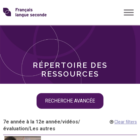
Skip
Transformons
to
THÈMES
content
le
RÔLES
français
RÉPERTOIRE DES
langue
RESSOURCES
seconde
Skip
RECHERCHE AVANCÉE
filter
navigation
7e année à la 12e année
/
vidéos
/
Clear filters
évaluation
/
Les autres