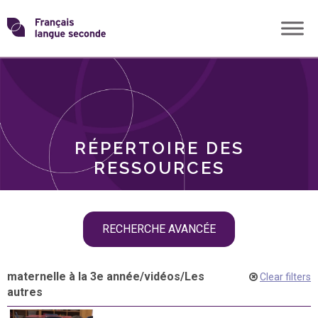
Skip
Transformons
to
THÈMES
content
le
RÔLES
français
RÉPERTOIRE DES
langue
RESSOURCES
seconde
Skip
RECHERCHE AVANCÉE
filter
navigation
maternelle à la 3e année
/
vidéos
/
Les
Clear filters
autres