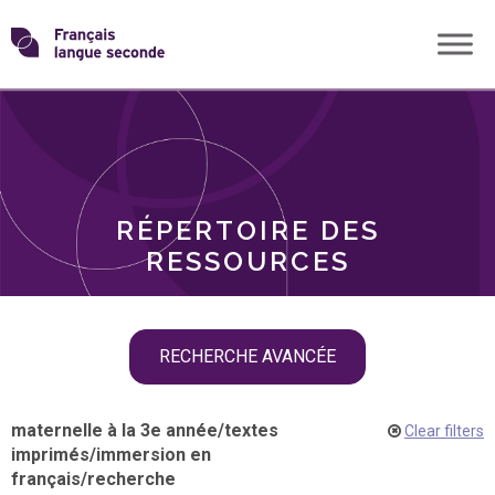
Skip
Transformons
to
THÈMES
content
le
RÔLES
français
RÉPERTOIRE DES
langue
RESSOURCES
seconde
Skip
RECHERCHE AVANCÉE
filter
navigation
maternelle à la 3e année
/
textes
Clear filters
imprimés
/
immersion en
français
/
recherche