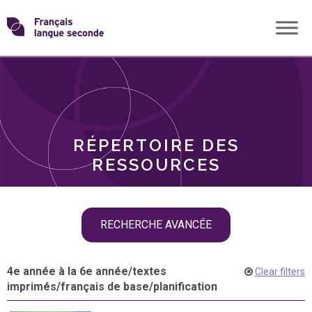
Skip
Transformons
to
THÈMES
content
le
RÔLES
français
RÉPERTOIRE DES
langue
RESSOURCES
seconde
Skip
RECHERCHE AVANCÉE
filter
navigation
4e année à la 6e année
/
textes
Clear filters
imprimés
/
français de base
/
planification