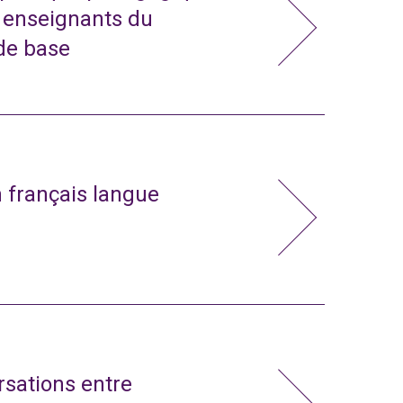
t enseignants du
de base
n français langue
rsations entre