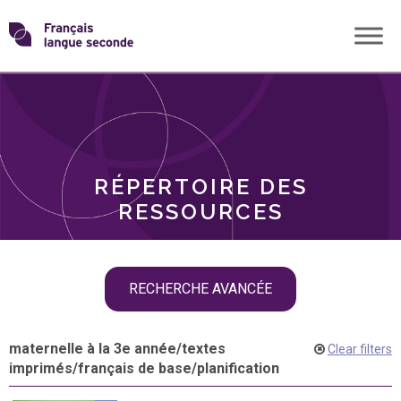
Skip
Transformons
to
THÈMES
content
le
RÔLES
français
RÉPERTOIRE DES
langue
RESSOURCES
seconde
Skip
RECHERCHE AVANCÉE
filter
navigation
maternelle à la 3e année
/
textes
Clear filters
imprimés
/
français de base
/
planification