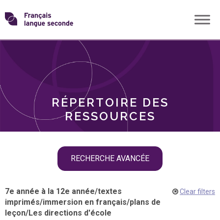
Skip
Transformons
to
THÈMES
content
le
RÔLES
français
RÉPERTOIRE DES
langue
RESSOURCES
seconde
Skip
RECHERCHE AVANCÉE
filter
navigation
7e année à la 12e année
/
textes
Clear filters
imprimés
/
immersion en français
/
plans de
leçon
/
Les directions d'école